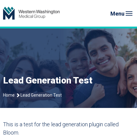
Skip
Western Washington Medical G
to
Menu
content
Lead Generation Test
Home
Lead Generation Test
This is a test for the lead generation plugin called
Bloom.