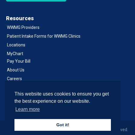
Resources
WWMG Providers
Patient Intake Forms for WWMG Clinics
Locations
MyChart
Pay Your Bill
About Us
Careers
Notice of Privacy Practices
This website uses cookies to ensure you get
Contact Us
the best experience on our website.
Learn more
Got it!
© 2026 Western Washington Medical Group, All Rights Reserved.